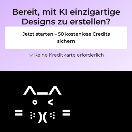
Käuferpräsentation. Überprüfe Preise, SKUs, 
Bereit, mit KI einzigartige
Verfügbarkeit, Produktansprüche, 
Designs zu erstellen?
Kontaktdaten und Käuferbedingungen, bevor 
du sie veröffentlichst, druckst oder versendest.
Jetzt starten – 50 kostenlose Credits
sichern
Keine Kreditkarte erforderlich