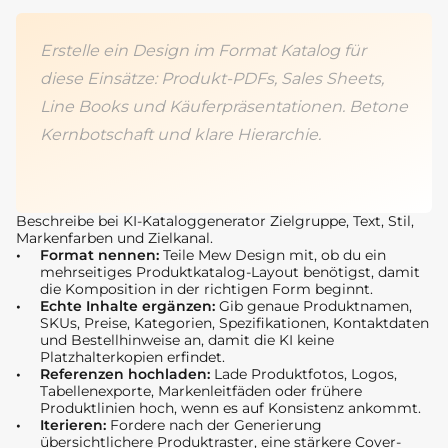
Erstelle ein Design im Format Katalog für
diese Einsätze: Produkt-PDFs, Sales Sheets,
Line Books und Käuferpräsentationen. Betone
Kernbotschaft und klare Hierarchie.
Beschreibe bei KI-Kataloggenerator Zielgruppe, Text, Stil,
Markenfarben und Zielkanal.
Format nennen:
Teile Mew Design mit, ob du ein
mehrseitiges Produktkatalog-Layout benötigst, damit
die Komposition in der richtigen Form beginnt.
Echte Inhalte ergänzen:
Gib genaue Produktnamen,
SKUs, Preise, Kategorien, Spezifikationen, Kontaktdaten
und Bestellhinweise an, damit die KI keine
Platzhalterkopien erfindet.
Referenzen hochladen:
Lade Produktfotos, Logos,
Tabellenexporte, Markenleitfäden oder frühere
Produktlinien hoch, wenn es auf Konsistenz ankommt.
Iterieren:
Fordere nach der Generierung
übersichtlichere Produktraster, eine stärkere Cover-