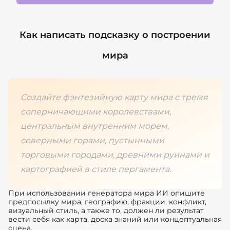
Как написать подсказку о построении
мира
Создайте фэнтезийную карту мира с тремя
соперничающими королевствами,
центральным внутренним морем,
северными горами, пустынными
торговыми городами, древними руинами и
картографией в стиле пергамента.
При использовании генератора мира ИИ опишите
предпосылку мира, географию, фракции, конфликт,
визуальный стиль, а также то, должен ли результат
вести себя как карта, доска знаний или концептуальная
сцена.