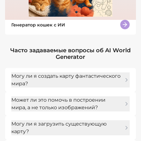
Генератор кошек с ИИ
Часто задаваемые вопросы об AI World
Generator
Могу ли я создать карту фантастического
мира?
Да. Опишите регионы, фракции, 
Может ли это помочь в построении
достопримечательности и стиль карты, а 
мира, а не только изображений?
затем попросите фэнтезийную карту или 
доску знаний с надписью.
Да. Mew Design может превращать заметки 
Могу ли я загрузить существующую
о построении мира в визуальные ссылки, 
карту?
поддерживающие истории, кампании и 
игровые концепции.