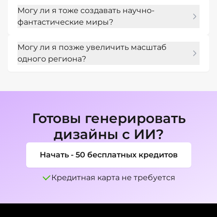
Да. Загрузите приблизительную карту или 
Могу ли я тоже создавать научно-
ссылку и попросите ИИ изменить, 
фантастические миры?
расширить или очистить ее, сохранив при 
этом ключевую географию.
Да. Включите в свою подсказку планеты, 
Могу ли я позже увеличить масштаб
колонии, мегаструктуры, инопланетные 
одного региона?
экосистемы, технологический уровень и 
политические фракции.
Да. Используйте «Редактирование чата» или 
дополнительную подсказку, чтобы создать 
конкретный город, королевство, 
подземелье или ландшафт из того же мира.
Готовы генерировать
дизайны с ИИ?
Начать - 50 бесплатных кредитов
Кредитная карта не требуется