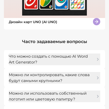
Дизайн карт UNO (AI UNO)
Часто задаваемые вопросы
Что можно создать с помощью AI Word
Art Generator?
Ты можешь создавать постеры с цитатами, 
Можно ли контролировать, какие слова
декоративные имена, типографические 
будут самыми крупными?
логотипы, таблички для учебных классов, 
графику для соцсетей, принты для подарков 
Да. Укажи приоритетные слова в своем 
и арт в стиле облака слов.
Можно ли использовать собственный
промпте, а затем используй Chat Edit, чтобы 
логотип или цветовую палитру?
сделать конкретные слова крупнее, меньше, 
изогнутыми или более читаемыми.
Да. Загрузи элементы бренда или 