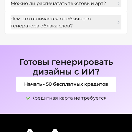
Можно ли распечатать текстовый арт?
референсы и попроси Mew Design 
подобрать цвета, настроение типографики 
Да. Создай дизайн, подходящий для печати, 
или направление макета.
Чем это отличается от обычного
и экспортируй его в формате PNG, JPG или 
генератора облака слов?
PDF, в зависимости от нужного тебе 
формата.
Да. Mew Design может создавать сложный 
типографический арт, включая 
декоративные имена, макеты постеров, 
текст для логотипов и композиции из слов 
Готовы генерировать
различных форм.
дизайны с ИИ?
Начать - 50 бесплатных кредитов
Кредитная карта не требуется