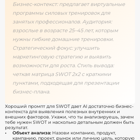
Бизнес-контекст: предлагает виртуальные
программы силовых тренировок для
занятых профессионалов. Аудитория:
взрослые в возрасте 25–45 лет, которым
нужны гибкие домашние тренировки.
Стратегический фокус: улучшить
маркетинговую стратегию и выявить
возможности для роста. Стиль вывода:
четкая матрица SWOT 2x2 с краткими
пунктами, подходящая для презентации
бизнес-плана.
Хороший промпт для SWOT дает AI достаточно бизнес-
контекста для выявления полезных внутренних и
внешних факторов. Укажи, что ты анализируешь, зачем
тебе нужен SWOT и насколько детальным должен быть
результат.
Объект анализа:
Назови компанию, продукт,
кампанию, проект, рынок или личную цель, которую