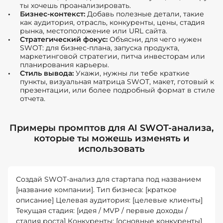
ты хочешь проанализировать.
Бизнес-контекст:
Добавь полезные детали, такие
как аудитория, отрасль, конкуренты, цены, стадия
рынка, местоположение или URL сайта.
Стратегический фокус:
Объясни, для чего нужен
SWOT: для бизнес-плана, запуска продукта,
маркетинговой стратегии, питча инвесторам или
планирования карьеры.
Стиль вывода:
Укажи, нужны ли тебе краткие
пункты, визуальная матрица SWOT, макет, готовый к
презентации, или более подробный формат в стиле
отчета.
Примеры промптов для AI SWOT-анализа,
которые ты можешь изменять и
использовать
Создай SWOT-анализ для стартапа под названием
[название компании]. Тип бизнеса: [краткое
описание] Целевая аудитория: [целевые клиенты]
Текущая стадия: [идея / MVP / первые доходы /
стадия роста] Конкуренты: [основные конкуренты]