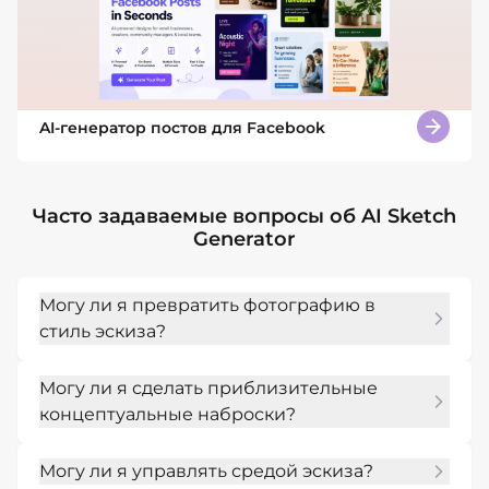
AI-генератор постов для Facebook
Часто задаваемые вопросы об AI Sketch
Generator
Могу ли я превратить фотографию в
стиль эскиза?
Да. Загрузите фотографию и попросите 
Могу ли я сделать приблизительные
обработать ее карандашом, тушью, углем 
концептуальные наброски?
или штриховой графикой, сохранив при 
этом объект и композицию.
Да. Опишите идею в виде черновика, 
Могу ли я управлять средой эскиза?
исследования продукта, раскадровки или 