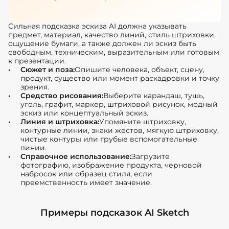
Сильная подсказка эскиза AI должна указывать
предмет, материал, качество линий, стиль штриховки,
ощущение бумаги, а также должен ли эскиз быть
свободным, техническим, выразительным или готовым
к презентации.
Сюжет и поза:
Опишите человека, объект, сцену,
продукт, существо или момент раскадровки и точку
зрения.
Средство рисования:
Выберите карандаш, тушь,
уголь, графит, маркер, штриховой рисунок, модный
эскиз или концептуальный эскиз.
Линия и штриховка:
Упомяните штриховку,
контурные линии, знаки жестов, мягкую штриховку,
чистые контуры или грубые вспомогательные
линии.
Справочное использование:
Загрузите
фотографию, изображение продукта, черновой
набросок или образец стиля, если
преемственность имеет значение.
Примеры подсказок AI Sketch