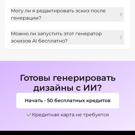
концепции персонажа и укажите 
Да. Упомяните в подсказке графит, чернила, 
свободные линии или строительные 
Могу ли я редактировать эскиз после
уголь, штриховку, чистый контур или 
отметки.
генерации?
текстуру бумаги.
Да. Используйте Chat Edit, чтобы упростить 
Можно ли запустить этот генератор
линии, добавить штриховку, настроить 
эскизов AI бесплатно?
пропорции или сделать рисунок чище.
Новые пользователи могут использовать 
бесплатные кредиты для тестирования 
стилей эскизов перед доработкой или 
экспортом окончательных проектов.
Готовы генерировать
дизайны с ИИ?
Начать - 50 бесплатных кредитов
Кредитная карта не требуется