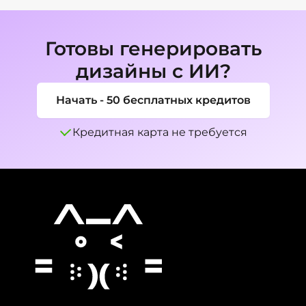
конкретную платформу.
PNG или JPG для соцсетей, сайтов, резюме, 
страниц команды или личного бренда.
Готовы генерировать
дизайны с ИИ?
Начать - 50 бесплатных кредитов
Кредитная карта не требуется