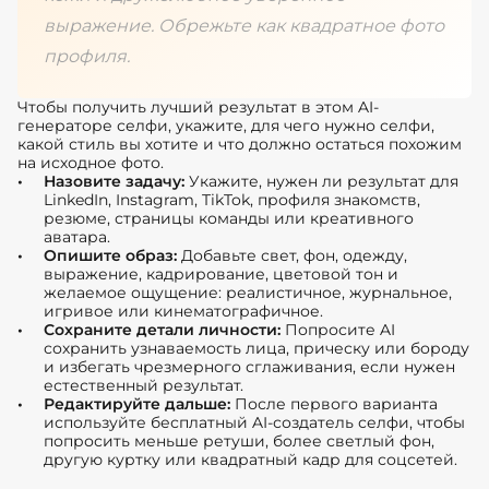
выражение. Обрежьте как квадратное фото
профиля.
Чтобы получить лучший результат в этом AI-
генераторе селфи, укажите, для чего нужно селфи,
какой стиль вы хотите и что должно остаться похожим
на исходное фото.
Назовите задачу:
Укажите, нужен ли результат для
LinkedIn, Instagram, TikTok, профиля знакомств,
резюме, страницы команды или креативного
аватара.
Опишите образ:
Добавьте свет, фон, одежду,
выражение, кадрирование, цветовой тон и
желаемое ощущение: реалистичное, журнальное,
игривое или кинематографичное.
Сохраните детали личности:
Попросите AI
сохранить узнаваемость лица, прическу или бороду
и избегать чрезмерного сглаживания, если нужен
естественный результат.
Редактируйте дальше:
После первого варианта
используйте бесплатный AI-создатель селфи, чтобы
попросить меньше ретуши, более светлый фон,
другую куртку или квадратный кадр для соцсетей.