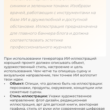
синими и зелеными тонами. Изобрази
врачей, работающих с инструментами на
базе ИИ в дружелюбной и доступной
обстановке. Иллюстрация предназначена
для главного баннера блога и должна
соответствовать эстетике
профессионального журнала.
При использовании генератора ИИ-иллюстраций
хороший промпт должен описывать объект,
художественный стиль, настроение и цель
использования. Чем четче ты опишешь сцену и
визуальное направление, тем точнее ИИ воплотит
твои идеи.
Объект:
Опиши, что должно быть на иллюстрации:
персонажи, продукты, окружение, концепции или
сюжетные сцены.
Стиль иллюстрации:
Укажи художественное
направление: флэт-дизайн, редакционная
иллюстрация, арт для детской книги, векторная
графика, стиль от руки или современная цифровая