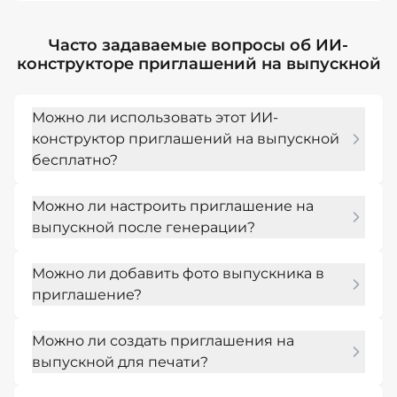
Часто задаваемые вопросы об ИИ-
конструкторе приглашений на выпускной
Можно ли использовать этот ИИ-
конструктор приглашений на выпускной
бесплатно?
Да. Ты можешь зарегистрироваться в Mew 
Можно ли настроить приглашение на
Design и получить бесплатные ИИ-кредиты 
выпускной после генерации?
для создания первых черновиков, 
тестирования стилей и доработки дизайна 
Да. Mew Design позволяет редактировать 
перед переходом на платный тариф для 
Можно ли добавить фото выпускника в
созданное ИИ приглашение на выпускной с 
более активного использования.
приглашение?
помощью естественного языка без 
необходимости начинать заново. Нажми 
Да. Ты можешь загружать портреты 
«Редактировать в чате» (Chat Edit), чтобы 
Можно ли создать приглашения на
выпускников, семейные фотографии, 
изменить текст, макет, цвета, надписи, 
выпускной для печати?
логотипы школ или графику класса и 
визуальный стиль или формат. Ты можешь 
интегрировать их непосредственно в 
Да. Приглашения, созданные в нашем ИИ-