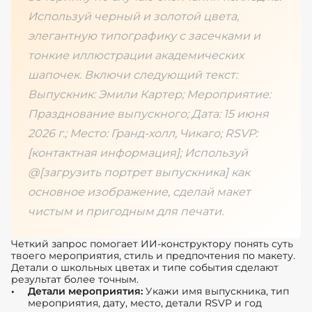
Используй черный и золотой цвета,
элегантную типографику с засечками и
тонкие иллюстрации академических
шапочек. Включи следующий текст:
Выпускник: Эмили Картер; Мероприятие:
Празднование выпускного; Дата: 15 июня
2026 г.; Место: Гранд-холл, Чикаго; RSVP:
[контактная информация]; Используй
@[загрузить портрет выпускника] как
основное изображение, сделай макет
чистым и пригодным для печати.
Четкий запрос помогает ИИ-конструктору понять суть
твоего мероприятия, стиль и предпочтения по макету.
Детали о школьных цветах и типе события сделают
результат более точным.
Детали мероприятия:
Укажи имя выпускника, тип
мероприятия, дату, место, детали RSVP и год