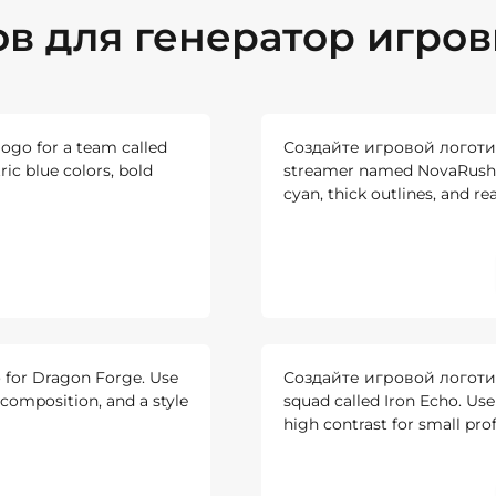
 для генератор игров
ogo for a team called
Создайте игровой логотип.
ic blue colors, bold
streamer named NovaRush. 
cyan, thick outlines, and rea
 for Dragon Forge. Use
Создайте игровой логотип.
 composition, and a style
squad called Iron Echo. Use
high contrast for small pro