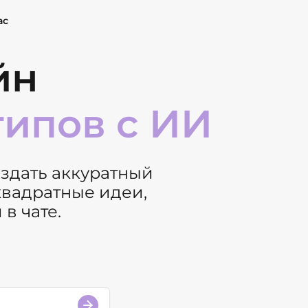
ас
йн
типов с ИИ
оздать аккуратный
квадратные идеи,
в чате.