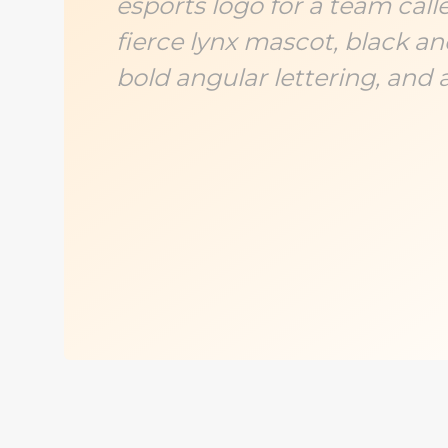
esports logo for a team cal
fierce lynx mascot, black and
bold angular lettering, and