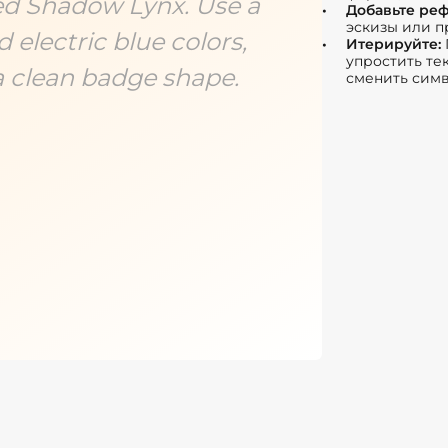
led Shadow Lynx. Use a
Добавьте ре
эскизы или п
 electric blue colors,
Итерируйте:
упростить тек
 a clean badge shape.
сменить симв