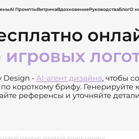
ены
AI Промпты
Витрина
Вдохновение
Руководства
Блог
О н
есплатно онла
 игровых лого
 Design -
AI-агент дизайна
, чтобы с
 по короткому брифу. Генерируйте 
айте референсы и уточняйте детали 