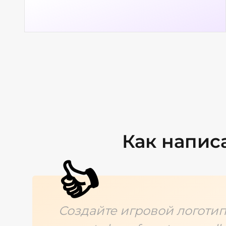
Как напис
👍
Создайте игровой логотип.