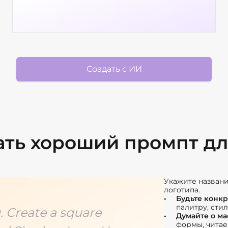
Создать с ИИ
ать хороший промпт дл
Укажите названи
логотипа.
Будьте конк
палитру, сти
 Create a square
Думайте о ма
формы, читае