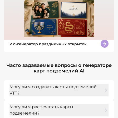
ИИ-генератор праздничных открыток
Часто задаваемые вопросы о генераторе
карт подземелий AI
Могу ли я создавать карты подземелий
VTT?
Да. Укажите стиль VTT без сетки или с 
Могу ли я распечатать карты
сеткой и укажите необходимый масштаб 
подземелий?
столкновения.