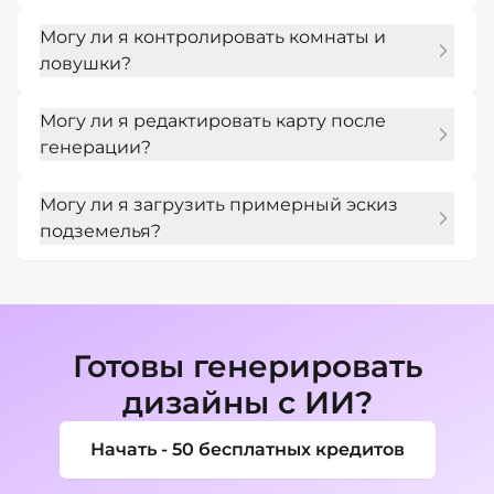
Да. Попросите чистый пергаментный, 
Могу ли я контролировать комнаты и
черно-белый или высококонтрастный 
ловушки?
макет карты для печати.
Да. Перечислите в подсказке необходимые 
Могу ли я редактировать карту после
комнаты, двери, секретные ходы, опасности, 
генерации?
сокровища и места с боссами.
Да. Используйте «Редактирование чата», 
Могу ли я загрузить примерный эскиз
чтобы перемещать комнаты, расширять 
подземелья?
коридоры, добавлять метки или упрощать 
тактический беспорядок.
Да. Загрузите эскиз или справочную карту и 
попросите Mew Design перерисовать или 
улучшить его.
Готовы генерировать
дизайны с ИИ?
Начать - 50 бесплатных кредитов