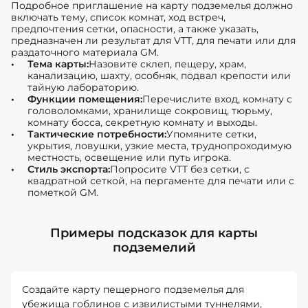
Подробное приглашение на карту подземелья должно
включать тему, список комнат, ход встреч,
предпочтения сетки, опасности, а также указать,
предназначен ли результат для VTT, для печати или для
раздаточного материала GM.
Тема карты:
Назовите склеп, пещеру, храм,
канализацию, шахту, особняк, подвал крепости или
тайную лабораторию.
Функции помещения:
Перечислите вход, комнату с
головоломками, хранилище сокровищ, тюрьму,
комнату босса, секретную комнату и выходы.
Тактические потребности:
Упомяните сетки,
укрытия, ловушки, узкие места, труднопроходимую
местность, освещение или путь игрока.
Стиль экспорта:
Попросите VTT без сетки, с
квадратной сеткой, на пергаменте для печати или с
пометкой GM.
Примеры подсказок для карты
подземелий
Создайте карту пещерного подземелья для
убежища гоблинов с извилистыми туннелями,