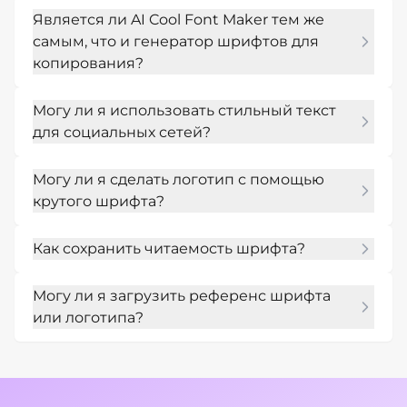
Является ли AI Cool Font Maker тем же
самым, что и генератор шрифтов для
копирования?
Нет. Инструменты для копирования и 
Могу ли я использовать стильный текст
вставки создают текст в формате Unicode. 
для социальных сетей?
Mew Design создает визуальную графику 
шрифтов, текстовые логотипы, стикеры и 
Да. Ты можешь создавать квадратные посты, 
стилизованные изображения текста.
Могу ли я сделать логотип с помощью
графику для профиля, заголовки для сторис, 
крутого шрифта?
баннеры, обложки и прозрачные 
наложения для популярных социальных 
Да. Опиши название бренда, стиль, 
платформ.
Как сохранить читаемость шрифта?
цветовую палитру и отрасль, а затем 
попроси создать текстовый логотип или 
Используй короткий текст, проси четкое 
изображение на прозрачном фоне.
Могу ли я загрузить референс шрифта
написание, сильный контраст, меньше 
или логотипа?
эффектов и более крупные буквы, если 
дизайн будет маленького размера.
Да. Загрузи изображение для вдохновения, 
логотип или фото продукта и попроси Mew 
Design создать стильный текст в 