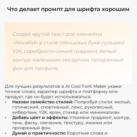
Что делает промпт для шрифта хорошим
Создай крутой текст для никнейма
«NovaKid» в стиле глянцевых букв-пузырей
Y2K, серебристо-синий градиент, белый
контур, маленькие звездочки, прозрачный
фон для профиля.
Для лучших результатов в AI Cool Font Maker укажи
точное слово, характер шрифта и платформу или
продукт, где он будет использоваться.
Назови семейство стилей:
Попробуй стили: милый,
готический, спортивный, люкс, рукописный,
киберпанк, Y2K, хром, стикер или минимализм.
Добавь цвет и эффекты:
Упомяни градиент, контур,
тень, фаску, свечение, текстуру, иконки или
прозрачный фон.
Думай о практичности:
Короткие слова и