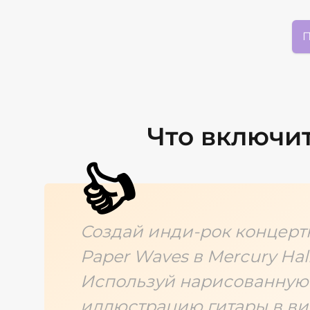
П
Что включи
👍
Создай инди-рок концерт
Paper Waves в Mercury Hall
Используй нарисованную 
иллюстрацию гитары в ви