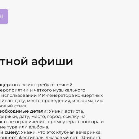
ий
ртной афиши
нцертных афиш требуют точной
ероприятии и четкого музыкального
и использовании ИИ-генератора концертных
йнап, дату, место проведения, информацию
ровый стиль.
еобходимые детали:
Укажи артиста,
ержки, дату, место, город, ссылку на
астное ограничение, промоутера, спонсора и
ие тура или альбома.
и сцену:
Укажи, что это: клубная вечеринка,
онцерт, фестиваль, джазовый сет, DJ-ивент,