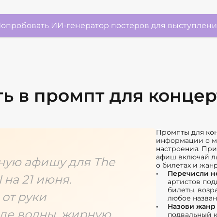
опробовать ИИ-генератор постеров для выступлен
ть в промпт для конце
Промпты для ко
информации о м
настроения. Пр
афиш включай ла
ную афишу для The
о билетах и жан
Перечисли н
 на 21 июня.
артистов подд
билеты, возр
от руки
любое назван
Назови жанр 
де волны, жирную
подвальный к