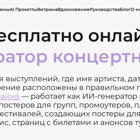
ены
AI Промпты
Витрина
Вдохновение
Руководства
Блог
О н
есплатно онла
ратор концерт
 выступлений, где имя артиста, дат
оение расположены в правильном п
зайна
— работает как ИИ-генератор
постеров для групп, промоутеров, 
естивалей, создающих постеры для с
ис, страниц с билетами и анонсов т