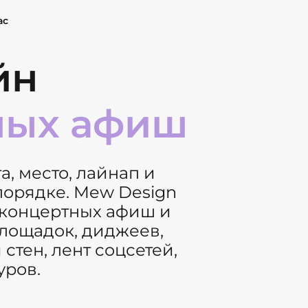
ас
йн
ных афиш
а, место, лайнап и
орядке. Mew Design
 концертных афиш и
площадок, диджеев,
тен, лент соцсетей,
уров.