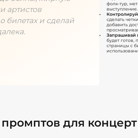
фолк-тур, ме
и артистов
выступление.
Контролируй
 билетах и сделай
сделать четк
добавить дос
алека.
просматрива
Запрашивай 
будет готов, 
страницы с б
использовани
промптов для концер