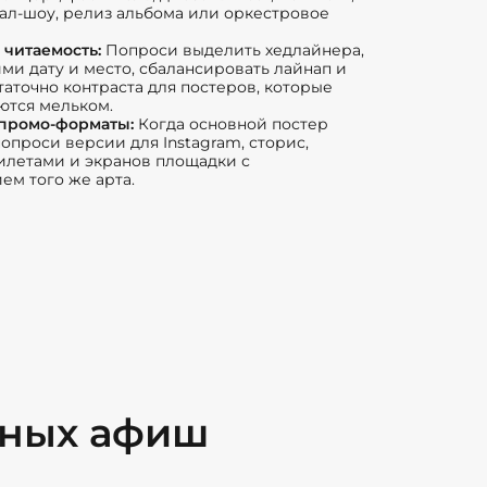
тал-шоу, релиз альбома или оркестровое
 читаемость:
Попроси выделить хедлайнера,
ими дату и место, сбалансировать лайнап и
таточно контраста для постеров, которые
ются мельком.
промо-форматы:
Когда основной постер
попроси версии для Instagram, сторис,
илетами и экранов площадки с
ем того же арта.
тных афиш