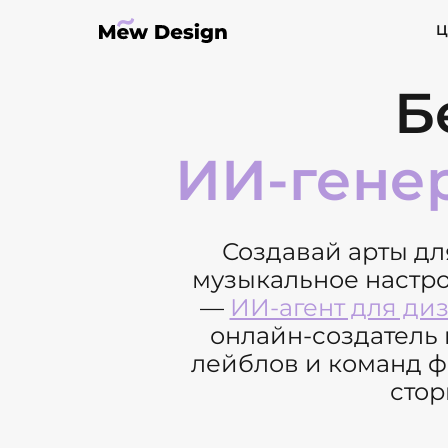
Ц
Б
ИИ-гене
Создавай арты для
музыкальное настр
—
ИИ-агент для ди
онлайн-создатель 
лейблов и команд ф
стор