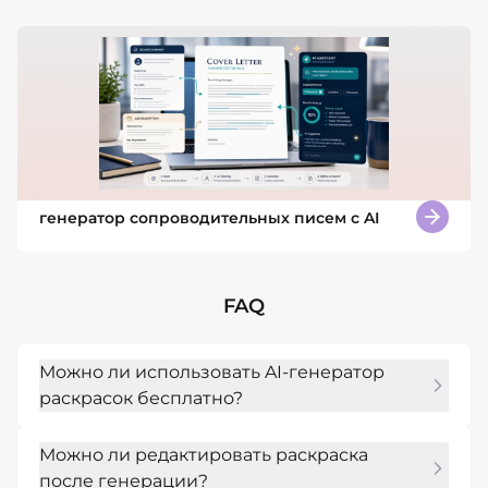
генератор сопроводительных писем с AI
FAQ
Можно ли использовать AI-генератор
раскрасок бесплатно?
Да. Вы можете начать с бесплатных 
Можно ли редактировать раскраска
кредитов ИИ после регистрации и 
после генерации?
протестировать конструктор раскрасок ИИ, 