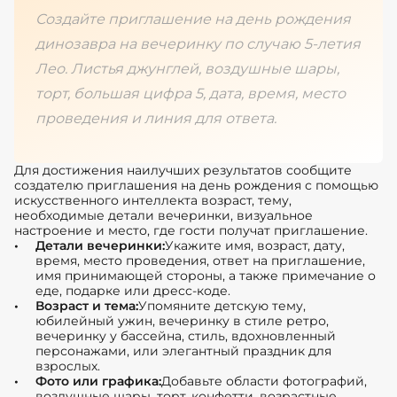
Создайте приглашение на день рождения
динозавра на вечеринку по случаю 5-летия
Лео. Листья джунглей, воздушные шары,
торт, большая цифра 5, дата, время, место
проведения и линия для ответа.
Для достижения наилучших результатов сообщите
создателю приглашения на день рождения с помощью
искусственного интеллекта возраст, тему,
необходимые детали вечеринки, визуальное
настроение и место, где гости получат приглашение.
Детали вечеринки:
Укажите имя, возраст, дату,
время, место проведения, ответ на приглашение,
имя принимающей стороны, а также примечание о
еде, подарке или дресс-коде.
Возраст и тема:
Упомяните детскую тему,
юбилейный ужин, вечеринку в стиле ретро,
вечеринку у бассейна, стиль, вдохновленный
персонажами, или элегантный праздник для
взрослых.
Фото или графика:
Добавьте области фотографий,
воздушные шары, торт, конфетти, возрастные