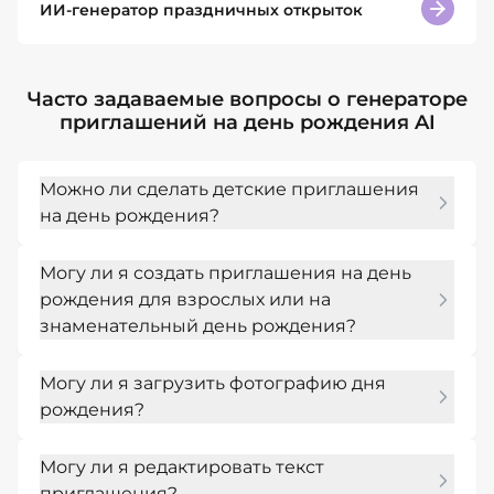
ИИ-генератор праздничных открыток
Часто задаваемые вопросы о генераторе
приглашений на день рождения AI
Можно ли сделать детские приглашения
на день рождения?
Да. Укажите возраст ребенка, тему, цвета и 
Могу ли я создать приглашения на день
детали вечеринки, а затем попросите 
рождения для взрослых или на
игривое приглашение в печатном или 
знаменательный день рождения?
цифровом формате.
Да. Попросите званый ужин, коктейль, 
Могу ли я загрузить фотографию дня
ретро, ​​элегантный или знаковый стиль дня 
рождения?
рождения с читаемой датой и деталями 
места проведения.
Да. Загрузите фотографию знаменитости и 
Могу ли я редактировать текст
попросите Mew Design создать 
приглашения?