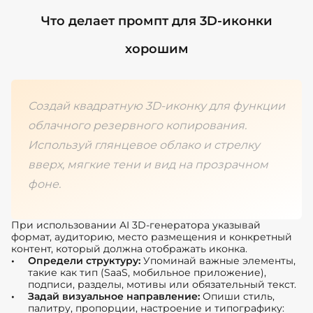
Что делает промпт для 3D-иконки
хорошим
Создай квадратную 3D-иконку для функции
облачного резервного копирования.
Используй глянцевое облако и стрелку
вверх, мягкие тени и вид на прозрачном
фоне.
При использовании AI 3D-генератора указывай
формат, аудиторию, место размещения и конкретный
контент, который должна отображать иконка.
Определи структуру:
Упоминай важные элементы,
такие как тип (SaaS, мобильное приложение),
подписи, разделы, мотивы или обязательный текст.
Задай визуальное направление:
Опиши стиль,
палитру, пропорции, настроение и типографику: