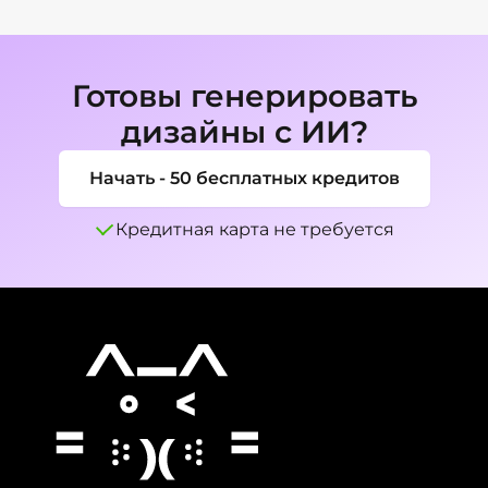
использования 3D-иконок, но ты можешь 
дизайны для презентаций, уроков, 
запросить другой размер в своем промпте.
маркетинга, продуктов и личных проектов. 
Всегда проверяй финальный контент на 
Готовы генерировать
точность перед публикацией.
дизайны с ИИ?
Начать - 50 бесплатных кредитов
Кредитная карта не требуется