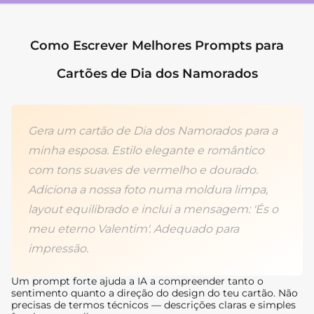
Como Escrever Melhores Prompts para
Cartões de Dia dos Namorados
Gera um cartão de Dia dos Namorados para a
minha esposa. Estilo elegante e romântico
com tons suaves de vermelho e dourado.
Adiciona a nossa foto numa moldura limpa,
layout equilibrado e inclui a mensagem: 'És o
meu eterno Valentim'. Adequado para
impressão.
Um prompt forte ajuda a IA a compreender tanto o
sentimento quanto a direção do design do teu cartão. Não
precisas de termos técnicos — descrições claras e simples