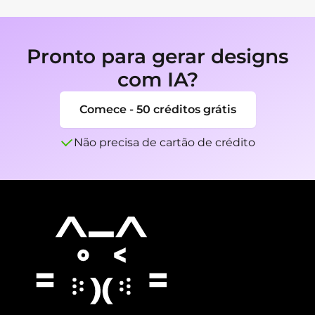
Namorados com IA foi concebido para 
principiantes, oferecendo ao mesmo tempo 
controlo suficiente para utilizadores que 
Pronto para gerar designs
queiram ajustar detalhes.
com IA?
Comece - 50 créditos grátis
Não precisa de cartão de crédito