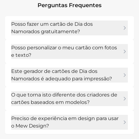
Perguntas Frequentes
Posso fazer um cartão de Dia dos
Namorados gratuitamente?
Sim. O Mew Design oferece créditos de IA 
Posso personalizar o meu cartão com fotos
gratuitos quando te registas, permitindo-te 
e texto?
criar cartões de Dia dos Namorados online sem 
qualquer custo.
Sim. Podes carregar fotos pessoais, adicionar a 
Este gerador de cartões de Dia dos
tua própria mensagem de Dia dos Namorados 
Namorados é adequado para impressão?
e ajustar o layout e o texto para combinar com 
a tua relação e estilo.
Com certeza. Podes exportar designs em alta 
O que torna isto diferente dos criadores de
resolução que funcionam bem para impressão 
cartões baseados em modelos?
doméstica ou profissional.
Em vez de começares com um layout fixo, tu 
Preciso de experiência em design para usar
descreves o que queres. A IA cria um design 
o Mew Design?
baseado na tua ideia, dando-te mais 
flexibilidade e originalidade.
Não. O nosso criador de cartões de Dia dos 