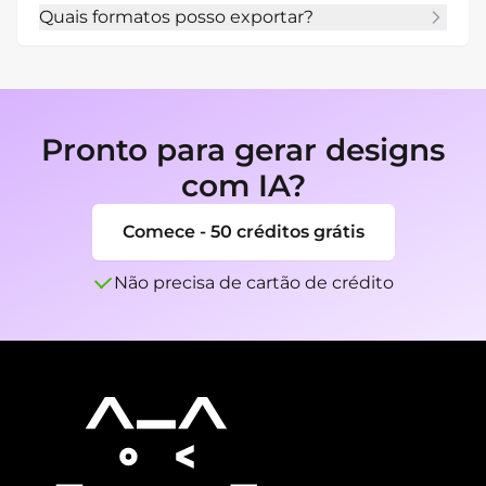
Quais formatos posso exportar?
revisar marcas registradas e requisitos locais 
antes de usar.
Você pode exportar designs finalizados como 
PNG, JPG ou PDF conforme o uso.
Pronto para gerar designs
com IA?
Comece - 50 créditos grátis
Não precisa de cartão de crédito