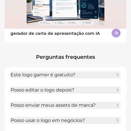
gerador de carta de apresentação com IA
Perguntas frequentes
Este logo gamer é gratuito?
Sim. Novos usuários podem começar com 
Posso editar o logo depois?
créditos de IA gratuitos e ampliar uso com 
planos pagos.
Sim. Use Chat Edit para ajustar ícone, texto, 
Posso enviar meus assets de marca?
cor, espaçamento, forma ou estilo.
Sim. Envie logos, referências, esboços, cores ou 
Posso usar o logo em negócios?
imagens de inspiração antes de gerar.
Você pode criar direções comerciais, mas deve 