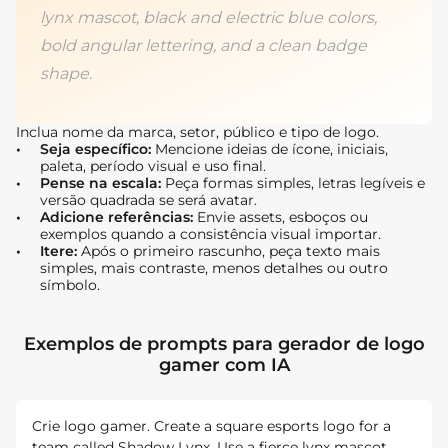
lynx mascot, black and electric blue colors,
bold angular lettering, and a clean badge
shape.
Inclua nome da marca, setor, público e tipo de logo.
Seja específico:
Mencione ideias de ícone, iniciais,
paleta, período visual e uso final.
Pense na escala:
Peça formas simples, letras legíveis e
versão quadrada se será avatar.
Adicione referências:
Envie assets, esboços ou
exemplos quando a consistência visual importar.
Itere:
Após o primeiro rascunho, peça texto mais
simples, mais contraste, menos detalhes ou outro
símbolo.
Exemplos de prompts para gerador de logo
gamer com IA
Crie logo gamer. Create a square esports logo for a
team called Shadow Lynx. Use a fierce lynx mascot,