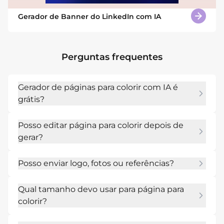
Gerador de Banner do LinkedIn com IA
Perguntas frequentes
Gerador de páginas para colorir com IA é
grátis?
Sim. Você pode começar com créditos de IA 
Posso editar página para colorir depois de
gratuitos após a inscrição e testar o criador de 
gerar?
páginas para colorir de IA antes de criar mais 
versões.
Sim. Use o Chat Edit para ajustar a espessura 
Posso enviar logo, fotos ou referências?
do contorno, os detalhes do assunto, o banner 
do nome, a borda da página e as margens 
Sim. Faça upload de ativos de marca ou 
imprimíveis sem começar de novo.
Qual tamanho devo usar para página para
referências para que o Mew Design possa criar 
colorir?
páginas para colorir que sejam consistentes 
com seus materiais existentes.
Comece com um layout de página retrato para 