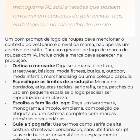
monograma NL sutil e versões que possam
funcionar em etiquetas de gola tecidas, tags,
embalagens e no cabeçalho de um site.
Um bom prompt de logo de roupas deve mencionar o
contexto do vestuário e o nível da marca, não apenas um
adjetivo de estilo. Para um gerador de logo de marca de
roupas com IA, inclua onde a marca deve aparecer na
produção.
Defina o mercado:
Diga se a marca é de luxo,
streetwear, básicos, moda fitness, butique, outdoor,
moda infantil, merchandising ou uma coleção cápsula.
Especifique os limites de produção:
Mencione
bordados, etiquetas tecidas, serigrafia, tags, patches ou
uso em pequena escala se o logo precisar ser
reproduzido com clareza.
Escolha a família do logo:
Peça um wordmark,
monograma, símbolo, emblema, composição de
etiqueta ou um sistema completo com marcas
primárias e secundárias.
Guie a tipografia:
Use termos como serifa de alta
costura, streetwear condensado, sans utilitária, script
suave de butique, universitário ou espaçamento
editorial minimalista.