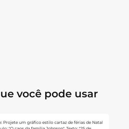
que você pode usar
e: Projete um gráfico estilo cartaz de férias de Natal
ulo: "O caos da família Johnson". Texto: "25 de