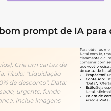
om prompt de IA para c
Para obter os mel
Natal com IA, tra
claramente o cli
combinar com seu 
os): Crie um cartaz de
que você precisa
de cartaz de Natal
. Título: "Liquidação
Propósito:
É u
Conteúdo:
Lis
70% de desconto". Data:
"Data:", "Oferta:
Estilo:
Seja espe
Ousado, urgente, fundo
Natal, Minimali
Paleta de core
anca. Inclua imagens
Preto e Prata).