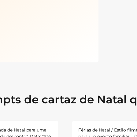
ts de cartaz de Natal 
nda de Natal para uma
Férias de Natal / Estilo film
 de desconto". Data: "Até
para um evento familiar. Tít