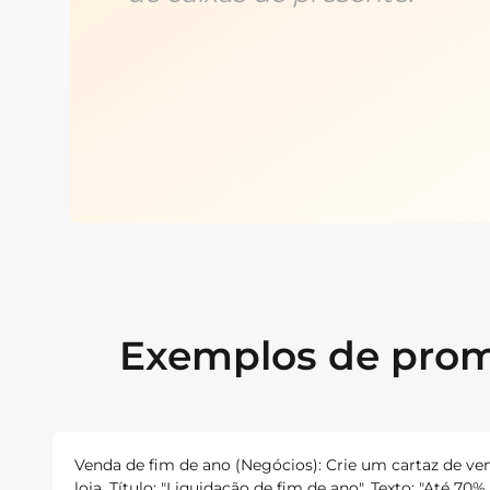
Exemplos de promp
Venda de fim de ano (Negócios): Crie um cartaz de ve
loja. Título: "Liquidação de fim de ano". Texto: "Até 70%