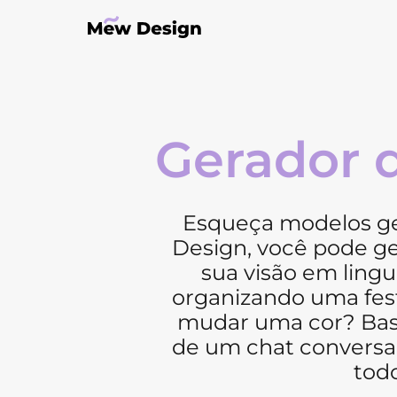
Gerador d
Esqueça modelos ge
Design, você pode g
sua visão em ling
organizando uma festa
mudar uma cor? Basta
de um chat conversac
tod