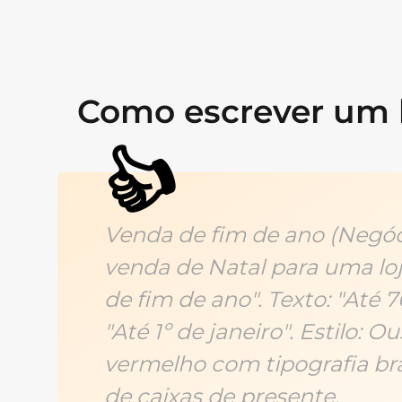
Como escrever um b
👍
Venda de fim de ano (Negóci
venda de Natal para uma loja
de fim de ano". Texto: "Até 
"Até 1º de janeiro". Estilo: 
vermelho com tipografia br
de caixas de presente.