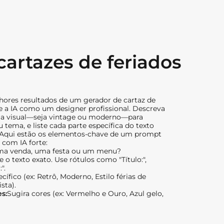
artazes de feriados
hores resultados de um gerador de cartaz de
te a IA como um designer profissional. Descreva
ma visual—seja vintage ou moderno—para
tema, e liste cada parte específica do texto
. Aqui estão os elementos-chave de um prompt
 com IA forte:
ma venda, uma festa ou um menu?
te o texto exato. Use rótulos como "Título:",
".
cífico (ex: Retrô, Moderno, Estilo férias de
sta).
s:
Sugira cores (ex: Vermelho e Ouro, Azul gelo,