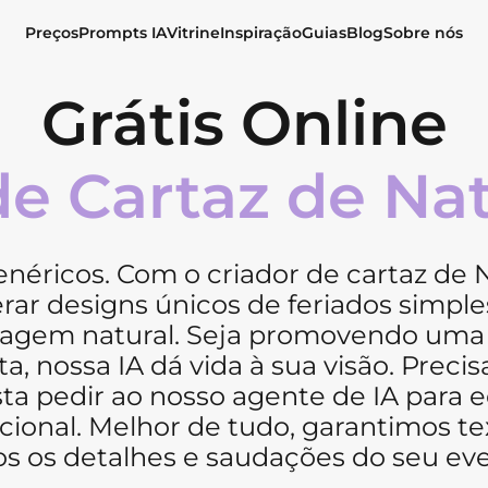
Preços
Prompts IA
Vitrine
Inspiração
Guias
Blog
Sobre nós
Grátis Online
e Cartaz de Na
néricos. Com o criador de cartaz de 
erar designs únicos de feriados simp
uagem natural. Seja promovendo uma
, nossa IA dá vida à sua visão. Preci
 pedir ao nosso agente de IA para ed
ional. Melhor de tudo, garantimos te
os os detalhes e saudações do seu eve