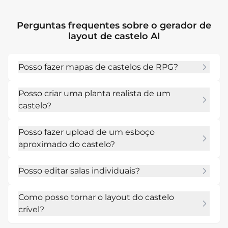
Perguntas frequentes sobre o gerador de
layout de castelo AI
Posso fazer mapas de castelos de RPG?
Sim. Inclua salas, defesas, caminhos secretos e 
Posso criar uma planta realista de um
se você precisa de um layout com ou sem 
castelo?
grade.
Você pode guiar a IA com portões, paredes, 
Posso fazer upload de um esboço
pátios, espaços de serviço e circulação 
aproximado do castelo?
defensiva para tornar o layout mais confiável.
Sim. Carregue um esboço e peça ao Mew 
Posso editar salas individuais?
Design para limpá-lo, rotular salas ou 
redesenhá-lo em um estilo de mapa de 
Sim. Use o Chat Edit para mover salas, 
fantasia.
Como posso tornar o layout do castelo
adicionar torres, ajustar paredes ou alterar o 
crível?
estilo da planta.
Conecte portões, pátios, escadas, salas de 