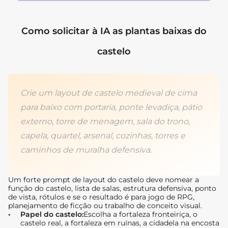
Como solicitar à IA as plantas baixas do
castelo
Crie um layout de castelo medieval de cima
para baixo com portaria, ponte levadiça, pátio
externo, torre de menagem, sala do trono,
capela, quartel, arsenal, cozinhas, torres e
caminhos de muralha defensiva.
Um forte prompt de layout do castelo deve nomear a
função do castelo, lista de salas, estrutura defensiva, ponto
de vista, rótulos e se o resultado é para jogo de RPG,
planejamento de ficção ou trabalho de conceito visual.
Papel do castelo:
Escolha a fortaleza fronteiriça, o
castelo real, a fortaleza em ruínas, a cidadela na encosta