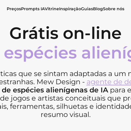
Preços
Prompts IA
Vitrine
Inspiração
Guias
Blog
Sobre nós
Grátis on-line
 espécies aliení
óticas que se sintam adaptadas a um
estranhas. Mew Design -
agente de d
 de espécies alienígenas de IA
para e
s de jogos e artistas conceituais que 
rais, ferramentas, silhuetas e identi
resumo visual.