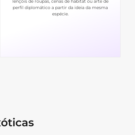
lençóis de roupas, cenas de habitat ou arte de
perfil diplomático a partir da ideia da mesma
espécie.
xóticas