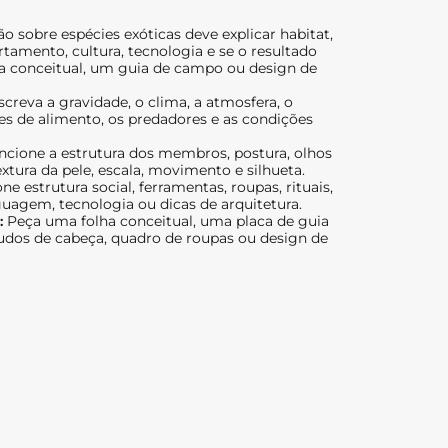
o sobre espécies exóticas deve explicar habitat,
amento, cultura, tecnologia e se o resultado
a conceitual, um guia de campo ou design de
creva a gravidade, o clima, a atmosfera, o
es de alimento, os predadores e as condições
cione a estrutura dos membros, postura, olhos
extura da pele, escala, movimento e silhueta.
ne estrutura social, ferramentas, roupas, rituais,
uagem, tecnologia ou dicas de arquitetura.
:
Peça uma folha conceitual, uma placa de guia
udos de cabeça, quadro de roupas ou design de