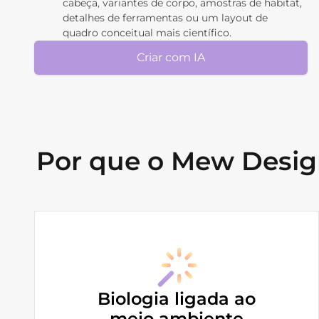
cabeça, variantes de corpo, amostras de habitat,
detalhes de ferramentas ou um layout de
quadro conceitual mais científico.
Criar com IA
Por que o Mew Design
Biologia ligada ao
meio ambiente