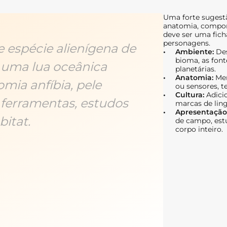
Uma forte sugestã
anatomia, comport
deve ser uma fich
personagens.
e espécie alienígena de
Ambiente:
Des
bioma, as font
a uma lua oceânica
planetárias.
Anatomia:
Men
mia anfíbia, pele
ou sensores, t
Cultura:
Adicio
 ferramentas, estudos
marcas de ling
Apresentação
itat.
de campo, est
corpo inteiro.