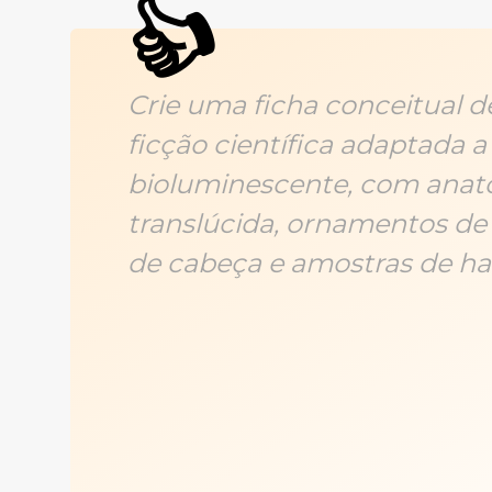
👍
Crie uma ficha conceitual d
ficção científica adaptada 
bioluminescente, com anato
translúcida, ornamentos de
de cabeça e amostras de hab