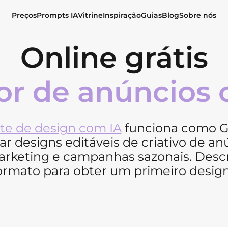
Preços
Prompts IA
Vitrine
Inspiração
Guias
Blog
Sobre nós
Online grátis
or de anúncios 
te de design com IA
funciona como G
ar designs editáveis de criativo de a
rketing e campanhas sazonais. Descre
ormato para obter um primeiro design 