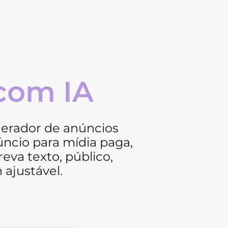
com IA
erador de anúncios
núncio para mídia paga,
va texto, público,
ajustável.