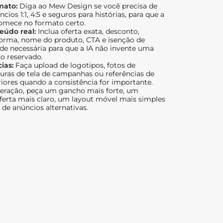
mato:
Diga ao Mew Design se você precisa de
cios 1:1, 4:5 e seguros para histórias, para que a
mece no formato certo.
eúdo real:
Inclua oferta exata, desconto,
forma, nome do produto, CTA e isenção de
de necessária para que a IA não invente uma
o reservado.
cias:
Faça upload de logotipos, fotos de
uras de tela de campanhas ou referências de
iores quando a consistência for importante.
eração, peça um gancho mais forte, um
erta mais claro, um layout móvel mais simples
de anúncios alternativas.