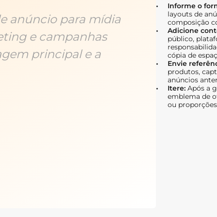
Informe o for
layouts de anún
de anúncio para mídia
composição co
Adicione cont
eting e campanhas
público, plata
responsabilida
gem principal e a
cópia de espaç
Envie referên
produtos, capt
anúncios anter
Itere:
Após a g
emblema de of
ou proporções 