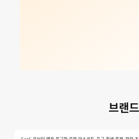
브랜드
SaaS 온보딩 앱용 친근한 로봇 마스코트, 둥근 흰색 몸체, 파란 조