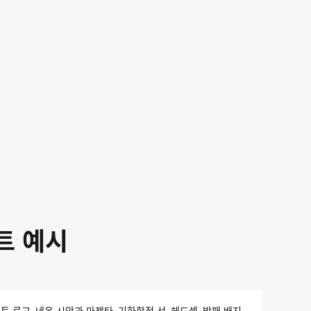
트 예시
 로고, 네온 시안과 마젠타, 기하학적 선, 헤드셋, 방패 배지.