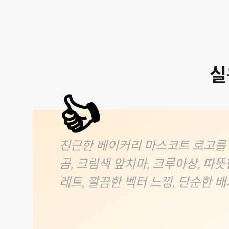
실
👍
친근한 베이커리 마스코트 로고를 
곰, 크림색 앞치마, 크루아상, 따뜻
레트, 깔끔한 벡터 느낌, 단순한 배