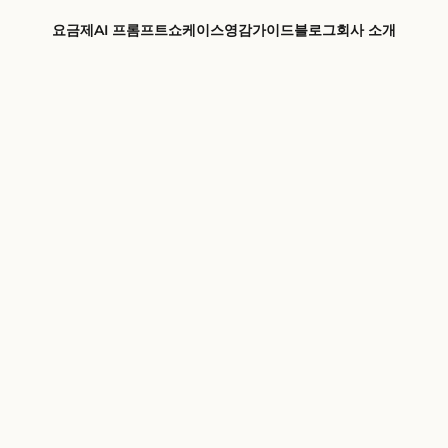
요금제
AI 프롬프트
쇼케이스
영감
가이드
블로그
회사 소개