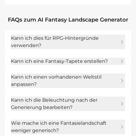
FAQs zum AI Fantasy Landscape Generator
Kann ich dies für RPG-Hintergründe
verwenden?
Ja. Beschreibe den Ort, die Stimmung und 
Kann ich eine Fantasy-Tapete erstellen?
den Standpunkt der Begegnung und 
exportiere dann das Bild für 
Ja. Bitte um einer breiten Komposition, einem 
Sitzungsreferenzen oder VTT-Handouts.
Kann ich einen vorhandenen Weltstil
klaren Fokus und dem Seitenverhältnis, das 
anpassen?
du für Desktop- oder Mobil-Hintergrundbilder 
benötigen.
Ja. Lade ein Referenzbild hoch oder 
Kann ich die Beleuchtung nach der
beschreibe die Palette, Architektur und 
Generierung bearbeiten?
Atmosphäre, die in deiner Welt verwendet 
werden.
Ja. Verwende Chat Edit, um Wetter, Tageszeit, 
Wie mache ich eine Fantasielandschaft
magisches Leuchten, Kontrast oder 
weniger generisch?
Farbpalette zu ändern.